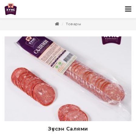
Товары
Зүссэн Салями
Дэлгэрэнгүй