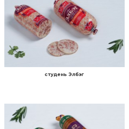
студень Элбэг
Дэлгэрэнгүй