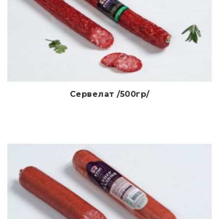
Сервелат /500гр/
Дэлгэрэнгүй