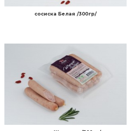
сосиска Белая /300гр/
Дэлгэрэнгүй