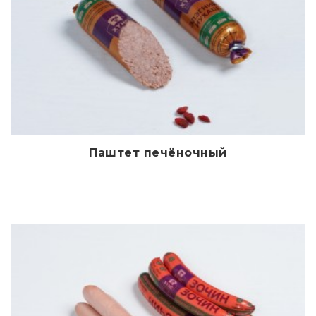
Паштет печёночный
Дэлгэрэнгүй