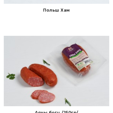
Польш Хам
Дэлгэрэнгүй
Аяны богц /250гр/