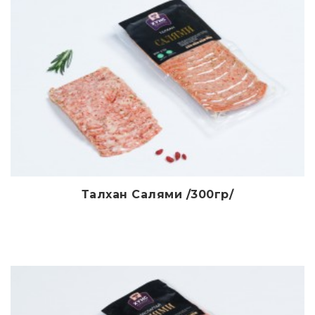
Талхан Салями /300гр/
Дэлгэрэнгүй