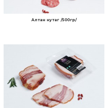
Алтан нутаг /500гр/
Дэлгэрэнгүй