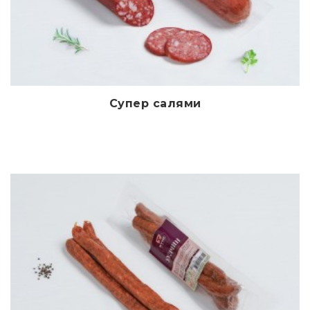
Супер салями
Дэлгэрэнгүй