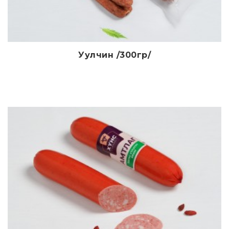
Уулчин /300гр/
Дэлгэрэнгүй