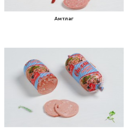
Амтлаг
Дэлгэрэнгүй