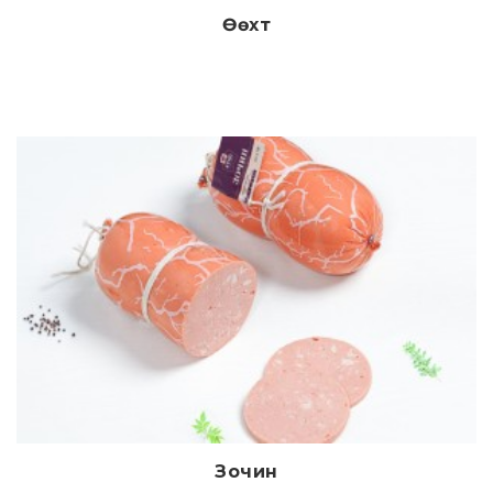
Өөхт
Дэлгэрэнгүй
Зочин
Дэлгэрэнгүй