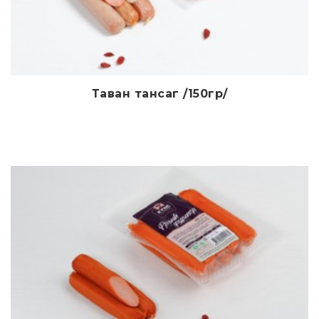
Таван тансаг /150гр/
Дэлгэрэнгүй