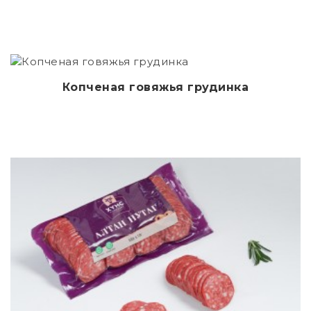
Копченая говяжья грудинка
Дэлгэрэнгүй