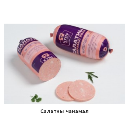
Салатны чанамал
Дэлгэрэнгүй