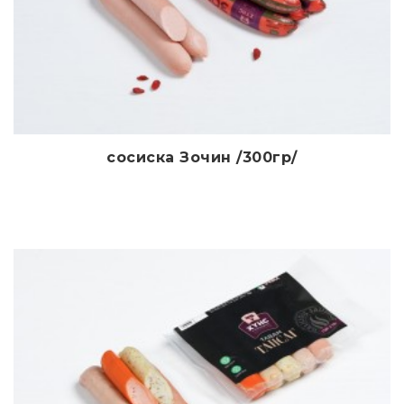
сосиска Зочин /300гр/
Дэлгэрэнгүй