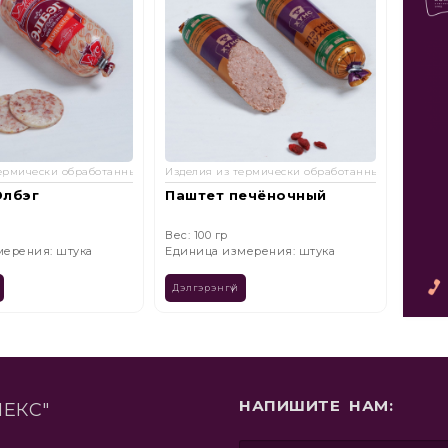
термически обработанных ингредиентов
Изделия из термически обработанных ингредие
Издели
ечёночный
Студень с языком
студ
Вес: 1кг
Вес: 3
мерения: штука
Единица измерения: штука
Едини
Дэлгэрэнгүй
Дэлгэ
НАПИШИТЕ НАМ:
ЛЕКС"