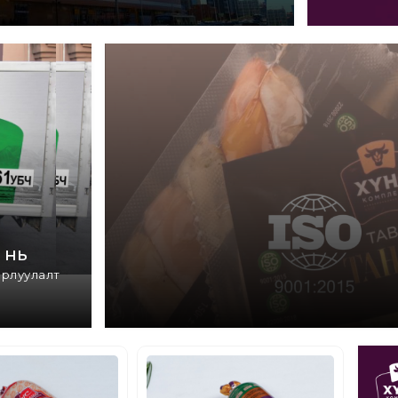
 нь
орлуулалт