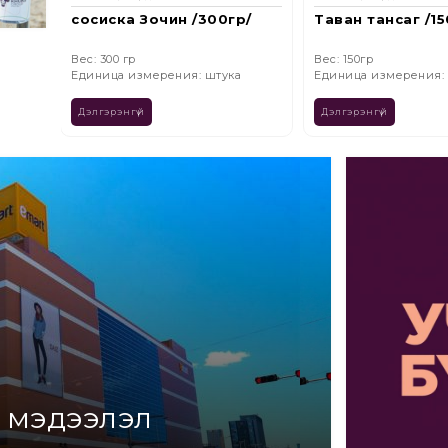
0гр/
Таван тансаг /150гр/
Франкфуртер /3
​​​​​​​Вес: 150гр
Вес: 300 гр
Единица измерения: штука
Единица измерения:
Дэлгэрэнгүй
Дэлгэрэнгүй
 мэдээлэл