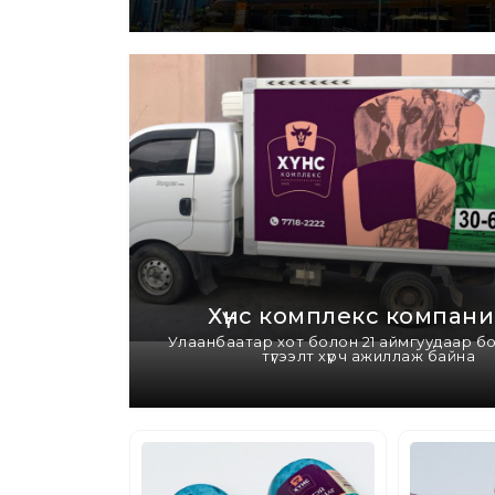
Хүнс комплекс компани
Улаанбаатар хот болон 21 аймгуудаар б
түгээлт хүрч ажиллаж байна