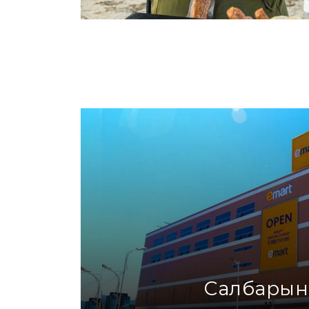
сосиска Жареные /300гр/
сосиска Зочин /30
Вес: 300 гр
Вес: 300 гр
Единица измерения: штука
Единица измерения: штука
Дэлгэрэнгүй
Дэлгэрэнгүй
Салбарын