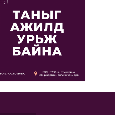
нтов
я из термически обработанных ингредиентов
Изделия из термически обработанных ин
ень Элбэг
Паштет печёночный
00 гр
Вес: 100 гр
ца измерения: штука
Единица измерения: штука
рэнгүй
Дэлгэрэнгүй