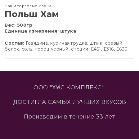
Наши торговые марки
,
Польш Хам
Вес: 500гр
Единица измерения: штука
Состав:
Говядина, куриная грудка, шпик, соевый
белок, соль, перец черный, специи, Е451, Е316, Е630
ООО "ХҮНС КОМПЛЕКС"
ДОСТИГЛА САМЫХ ЛУЧШИХ ВКУСОВ
Производим в течение 33 лет