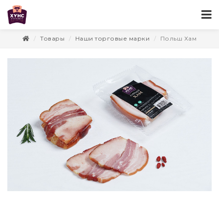
Товары
Наши торговые марки
Польш Хам