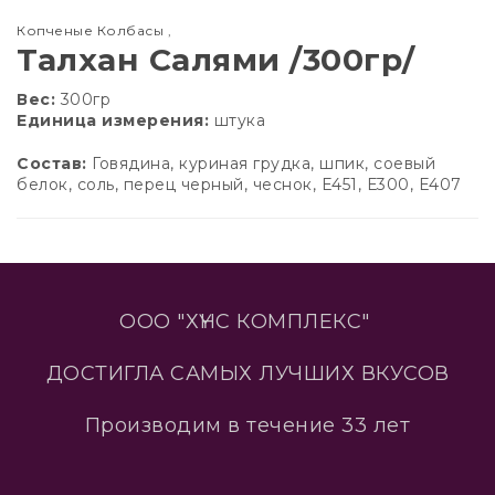
Копченые Колбасы
,
Талхан Салями /300гр/
Вес:
300гр
Единица измерения:
штука
Состав:
Говядина, куриная грудка, шпик, соевый
белок, соль, перец черный, чеснок, Е451, Е300, Е407
ООО "ХҮНС КОМПЛЕКС"
ДОСТИГЛА САМЫХ ЛУЧШИХ ВКУСОВ
Производим в течение 33 лет