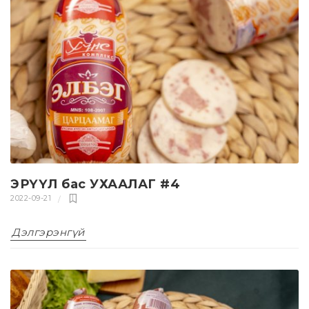
ЭРҮҮЛ бас УХААЛАГ #4
2022-09-21
Дэлгэрэнгүй