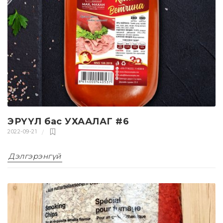
ЭРҮҮЛ бас УХААЛАГ #6
2022-09-21
Дэлгэрэнгүй