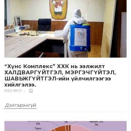
“Хүнс Комплекс” ХХК нь ээлжилт
ХАЛДВАРГҮЙТГЭЛ, МЭРГЭЧГҮЙТЭЛ,
ШАВЬЖГҮЙТГЭЛ-ийн үйлчилгээгээ
хийлгэлээ.
2022-09-21
Дэлгэрэнгүй