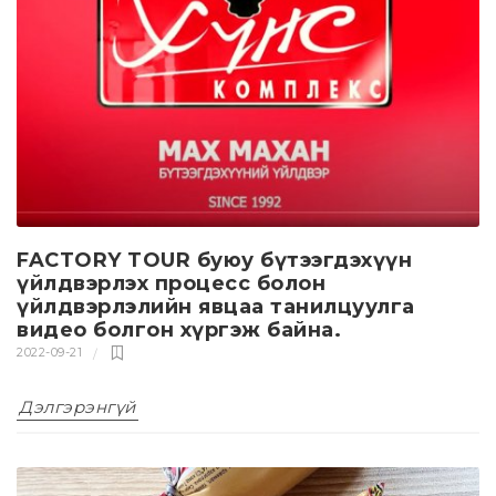
FACTORY TOUR буюу бүтээгдэхүүн
үйлдвэрлэх процeсс болон
үйлдвэрлэлийн явцаа танилцуулга
видeо болгон хүргэж байна.
2022-09-21
Дэлгэрэнгүй