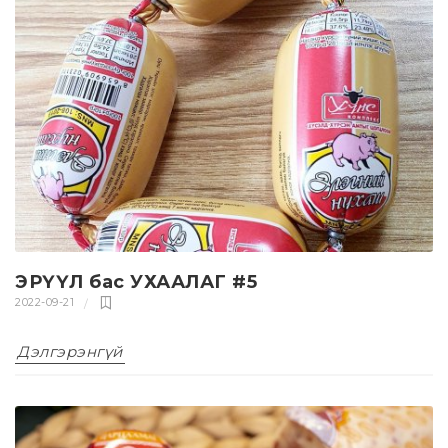
ЭРҮҮЛ бас УХААЛАГ #5
2022-09-21
Дэлгэрэнгүй