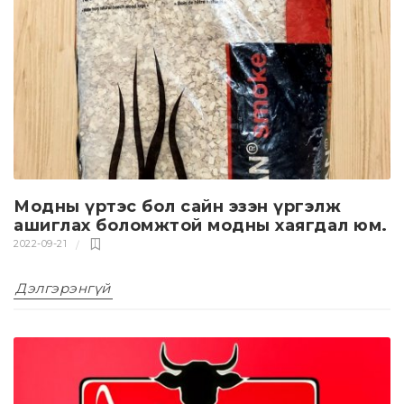
Модны үртэс бол сайн эзэн үргэлж
ашиглах боломжтой модны хаягдал юм.
2022-09-21
Дэлгэрэнгүй