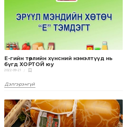
Е-гийн төрлийн хүнсний нэмэлтүүд нь
бүгд ХОРТОЙ юу
2022-09-21
Дэлгэрэнгүй