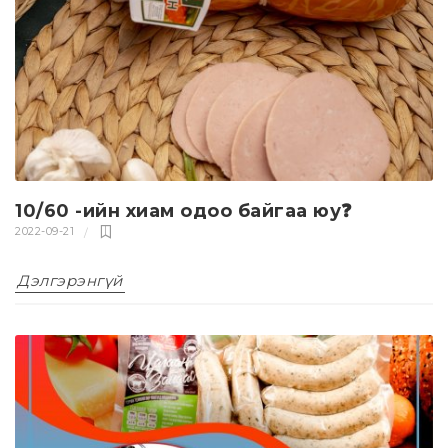
10/60 -ийн хиам одоо байгаа юу❓
2022-09-21
Дэлгэрэнгүй