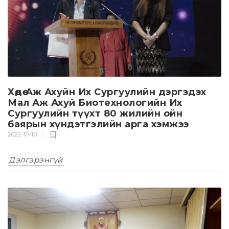
Хөдөө Аж Ахуйн Их Сургуулийн дэргэдэх
Мал Аж Ахуй Биотeхнологийн Их
Сургуулийн түүхт 80 жилийн ойн
баярын хүндэтгэлийн арга хэмжээ
2022-10-10
Дэлгэрэнгүй