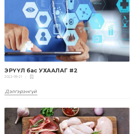
ЭРҮҮЛ бас УХААЛАГ #2
2022-09-21
Дэлгэрэнгүй