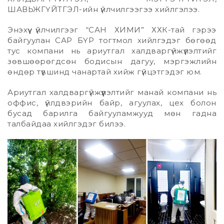
ШАВЬЖГҮЙТГЭЛ-ийн үйлчилгээгээ хийлгэлээ.
Энэхүү үйлчилгээг “САН ХИМИ” ХХК-тай гэрээ
байгуулан САР БҮР тогтмол хийлгэдэг бөгөөд
тус компани нь ариутгал халдваргүйжүүлэлтийг
зөвшөөрөгдсөн бодисын дагуу, мэргэжлийн
өндөр түвшинд чанартай хийж гүйцэтгэдэг юм.
Ариутгал халдваргүйжүүлэлтийг манай компани нь
оффис, үйлдвэрийн байр, агуулах, цех болон
бусад барилга байгууламжууд мөн гадна
талбайдаа хийлгэдэг билээ.