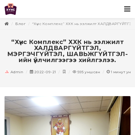
Блог
“Хүнс Комплекс” ХХК нь ээлжилт ХАЛДВАРГҮЙТГЭ
“Хүнс Комплекс” ХХК нь ээлжилт
ХАЛДВАРГҮЙТГЭЛ,
МЭРГЭЧГҮЙТЭЛ, ШАВЬЖГҮЙТГЭЛ-
ийн үйлчилгээгээ хийлгэлээ.
Admin
2022-09-21
595
уншсан
1
минут унш