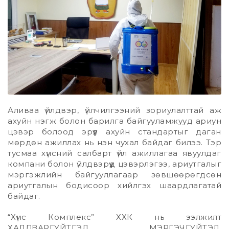
Аливаа үйлдвэр, үйлчилгээний зориулалттай аж
ахуйн нэгж болон барилга байгууламжууд ариун
цэвэр болоод эрүүл ахуйн стандартыг даган
мөрдөн ажиллах нь нэн чухал байдаг билээ. Тэр
тусмаа хүнсний салбарт үйл ажиллагаа явуулдаг
компани болон үйлдвэрүүд цэвэрлэгээ, ариутгалыг
мэргэжлийн байгууллагаар зөвшөөрөгдсөн
ариутгалын бодисоор хийлгэх шаардлагатай
байдаг.
“Хүнс Комплекс” ХХК нь ээлжилт
ХАЛДВАРГҮЙТГЭЛ, МЭРГЭЧГҮЙТЭЛ,