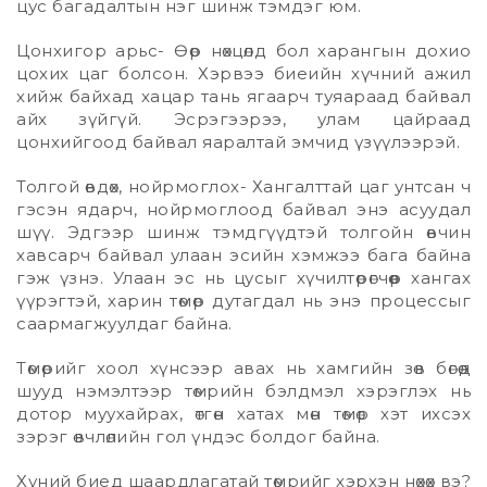
цус багадалтын нэг шинж тэмдэг юм.
Цонхигор арьс- Өөр нөхцөлд бол харангын дохио
цохих цаг болсон. Хэрвээ биеийн хүчний ажил
хийж байхад хацар тань ягаарч туяараад байвал
айх зүйгүй. Эсрэгээрээ, улам цайраад
цонхийгоод байвал яаралтай эмчид үзүүлээрэй.
Толгой өвдөх, нойрмоглох- Хангалттай цаг унтсан ч
гэсэн ядарч, нойрмоглоод байвал энэ асуудал
шүү. Эдгээр шинж тэмдгүүдтэй толгойн өвчин
хавсарч байвал улаан эсийн хэмжээ бага байна
гэж үзнэ. Улаан эс нь цусыг хүчилтөрөгчөөр хангах
үүрэгтэй, харин төмөр дутагдал нь энэ процессыг
саармагжуулдаг байна.
Төмөрийг хоол хүнсээр авах нь хамгийн зөв бөгөөд
шууд нэмэлтээр төмрийн бэлдмэл хэрэглэх нь
дотор муухайрах, өтгөн хатах мөн төмөр хэт ихсэх
зэрэг өвчлөлийн гол үндэс болдог байна.
Хүний биед шаардлагатай төмрийг хэрхэн нөхөх вэ?