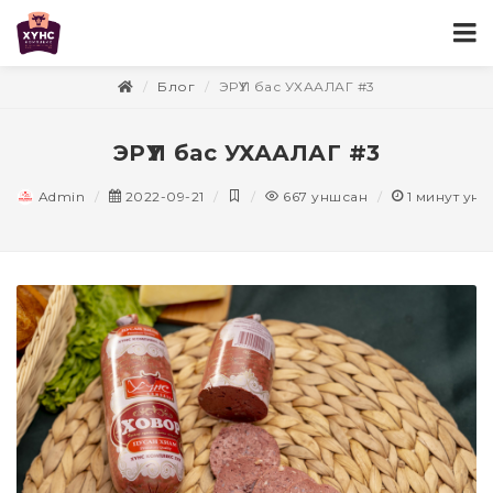
Блог
ЭРҮҮЛ бас УХААЛАГ #3
ЭРҮҮЛ бас УХААЛАГ #3
Admin
2022-09-21
667
уншсан
1
минут ун