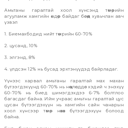
Амьтаны гаралтай хоол хүнсэнд төмөрийн
агууламж хамгийн өндөр байдаг бөгөөд хувьчлан авч
үзвэл
1. Биемахбодид нийт төмрийн 60-70%
2. цусанд, 10%
3. элгэнд, 8%
4. үлдсэн 12% нь бусад эрхтэнүүдэд байрладаг.
Үүнээс харвал амьтаны гаралтай мах махан
бүтээгдэхүүнд 60-70% нь нөөцлөгддөг хэдий ч энэхүү
60-70% нь биед шимэгдэхдээ 6-7% болтлоо
багасдаг байна. Ийм учраас амьтны гаралтай цус
цусан бүтээгдэхүүн нь хамгийн сайн чанарын
хоол хүнсээр төмөр нөхөх бүтээгдэхүүн болоод
байна.