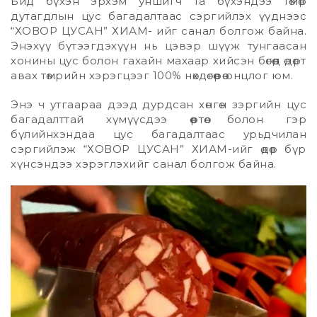
Бид бүхэн эрхэм уншигч та бүхэндээ төмөр
дутагдлын цус багадалтаас сэргийлэх үүднээс
“ХОВОР ЦУСАН” ХИАМ- ийг санал болгож байна.
Энэхүү бүтээгдэхүүн нь цэвэр шүүж тунгаасан
хонины цус болон гахайн махаар хийсэн бөгөөд өдөрт
авах төмрийн хэрэгцээг 100% нөхдөгөөрөө онцлог юм.
Энэ ч утгаараа дээд дурдсан хөнгөн зэргийн цус
багадалттай хүмүүсдээ өөртөө болон гэр
бүлийнхэндаа цус багадалтаас урьдчилан
сэргийлэж “ХОВОР ЦУСАН” ХИАМ-ийг өдөр бүр
хүнсэндээ хэрэглэхийг санал болгож байна.