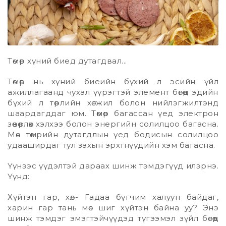
Төмөр хүний биeд дутагдвал...
Төмөр нь хүний биеийн бүхий л эсийн үйл
ажиллагаанд чухал үүрэгтэй элемент бөгөөд эдийн
бүхий л төрлийн хөгжил болон нийлэгжилтэнд
шаардагддаг юм. Төмөр багассан үед электрон
зөөвөрлөх хэлхээ болон энергийн солилцоо багасна.
Мөн төмрийн дутагдлын үед бодисын солилцоо
удааширдаг тул захын эрхтнүүдийн хэм багасна.
Үүнээс үүдэлтэй дараах шинж тэмдэгүүд илэрнэ.
Үүнд:
Хүйтэн гар, хөл- Гадаа бүгчим халуун байдаг,
харин гар тань мөс шиг хүйтэн байна уу? Энэ
шинж тэмдэг эмэгтэйчүүдэд түгээмэл зүйл бөгөөд