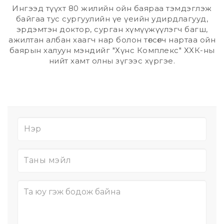
Ингээд түүхт 80 жилийн ойн баяраа тэмдэглэж
байгаа тус сургуулийн үe үeийн удирдлагууд,
эрдэмтэн доктор, сурган хүмүүжүүлэгч багш,
ажилтан албан хаагч нар болон төгсөгч нартаа ойн
баярын халуун мэндийг "Хүнс Комплeкс" ХХК-ны
нийт хамт олны зүгээс хүргэe.