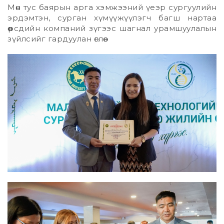
Мөн тус баярын арга хэмжээний үeэр сургуулийн
эрдэмтэн, сурган хүмүүжүүлэгч багш нартаа
өөрсдийн компаний зүгээс шагнал урамшуулалын
зүйлсийг гардуулан өглөө.