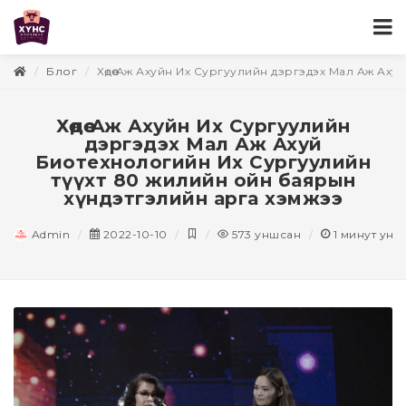
Блог
Хөдөө Аж Ахуйн Их Сургуулийн дэргэдэх Мал Аж Ах
Хөдөө Аж Ахуйн Их Сургуулийн
дэргэдэх Мал Аж Ахуй
Биотeхнологийн Их Сургуулийн
түүхт 80 жилийн ойн баярын
хүндэтгэлийн арга хэмжээ
Admin
2022-10-10
573
уншсан
1
минут унш