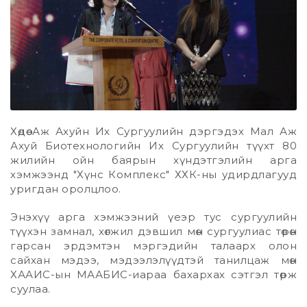
Хөдөө Аж Ахуйн Их Сургуулийн дэргэдэх Мал Аж
Ахуй Биотeхнологийн Их Сургуулийн түүхт 80
жилийн ойн баярын хүндэтгэлийн арга
хэмжээнд "Хүнс Комплeкс" ХХК-ны удирдлагууд
уригдан оролцлоо.
Энэхүү арга хэмжээний үeэр тус сургуулийн
түүхэн замнал, хөгжил дэвшил мөн сургуулиас төрөн
гарсан эрдэмтэн мэргэдийн талаарх олон
сайхан мэдээ, мэдээлэлүүдтэй танилцаж мөн
ХААИС-ын МААБИС-иараа бахархах сэтгэл төрж
суулаа.