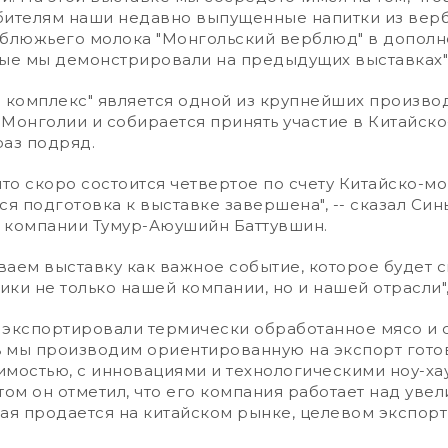
бителям наши недавно выпущенные напитки из вер
рблюжьего молока "Монгольский верблюд" в допол
ые мы демонстрировали на предыдущих выставках", -
комплекс" является одной из крупнейших производ
Монголии и собирается принять участие в Китайск
раз подряд.
о скоро состоится четвертое по счету Китайско-м
ся подготовка к выставке завершена", -- сказал Си
 компании Тумур-Аюушийн Баттувшин.
ем выставку как важное событие, которое будет с
ки не только нашей компании, но и нашей отрасли", 
кспортировали термически обработанное мясо и 
рь мы производим ориентированную на экспорт гот
мостью, с инновациями и технологическими ноу-хау",
том он отметил, что его компания работает над уве
ая продается на китайском рынке, целевом экспор