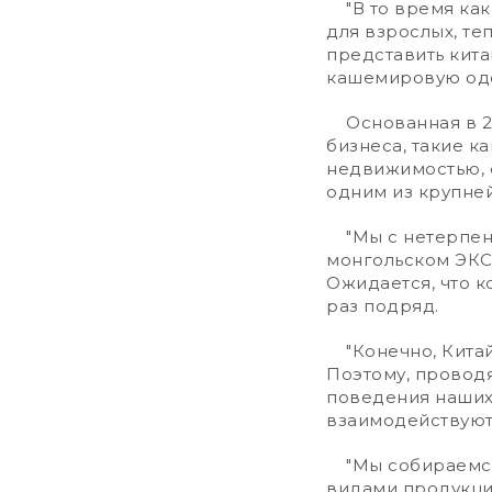
"В то время как
для взрослых, те
представить кит
кашемировую одеж
Основанная в 20
бизнеса, такие к
недвижимостью, ф
одним из крупне
"Мы с нетерпени
монгольском ЭКСП
Ожидается, что 
раз подряд.
"Конечно, Китай
Поэтому, провод
поведения наших 
взаимодействуют 
"Мы собираемся 
видами продукции