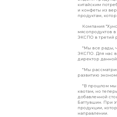
китайским потре
и конфеты из ве
продуктам, котор
Компания "Хунс 
мясопродуктов в 
ЭКСПО в третий 
"Мы все рады, чт
ЭКСПО. Для нас в
директор данной
"Мы рассматрива
развитию экономи
"В прошлом мы э
квотам, но тепе
добавленной стои
Баттувшин. При э
продукции, котор
направлении.