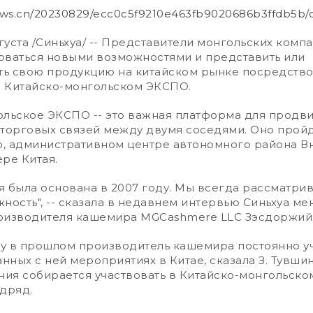
.news.cn/20230829/ecc0c5f9210e463fb9020686b3ffdb5b/
вгуста /Синьхуа/ -- Представители монгольских компа
оваться новыми возможностями и представить или
ь свою продукцию на китайском рынке посредство
 Китайско-монгольском ЭКСПО.
ьское ЭКСПО -- это важная платформа для продв
торговых связей между двумя соседями. Оно пройд
то, административном центре автономного района В
ре Китая.
была основана в 2007 году. Мы всегда рассматрив
ность", -- сказала в недавнем интервью Синьхуа м
оизводителя кашемира MGCashmere LLC Зэсдоржий
в прошлом производитель кашемира постоянно уч
анных с ней мероприятиях в Китае, сказала З. Тувши
ния собирается участвовать в Китайско-монгольск
дряд.