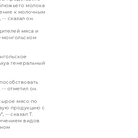
блюжьего молока
нение к молочным
- сказал он.
ителей мяса и
о-монгольском
онгольское
ньхуа генеральный
пособствовать
-- отметил он.
сырое мясо по
овую продукцию с
 -- сказал Т.
личением видов
тном