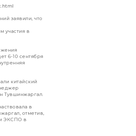
c.html
ний заявили, что
м участия в
ижения
ет 6-10 сентября
нутренняя
али китайский
енеджер
н Тувшинжаргал.
аствовала в
нжаргал, отметив,
ом ЭКСПО в