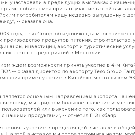
 мы участвовали в предыдущих выставках с кашем
перь мы собираемся принять участие в этой выставк
айским потребителям нашу недавно выпущенную де
ду", -- сказала она.
03 году, Teso Group, объединяющая многочисленн
ак производство продуктов питания, строительство,
инансы, инвестиции, экспорт и туристические услуг
йших частных предприятий в Монголии.
ем ждем возможности принять участие в 4-м Кита
О", -- сказал директор по экспорту Teso Group Ган
компания примет участие в Китайско-монгольском Э
 является основным направлением экспорта нашей
я выставку, мы придаем большое значение изучени
пользователей или выяснению того, как пользоват
с нашими продуктами", -- отметил Г. Энхбаяр.
принять участие в предстоящей выставке в общей 
. На этой выставке мы сосредоточимся на том, что