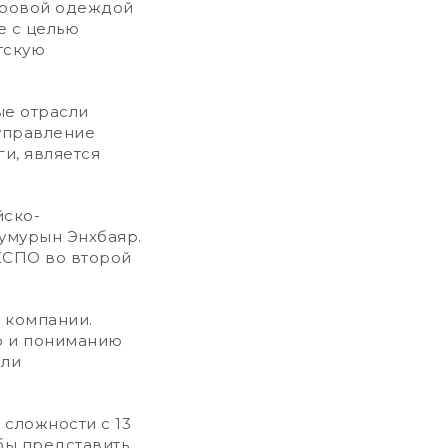
ировой одеждой
е с целью
тскую
ые отрасли
 управление
и, является
йско-
тумурын Энхбаяр.
КСПО во второй
 компании.
ю и пониманию
ели
сложности с 13
бы представить