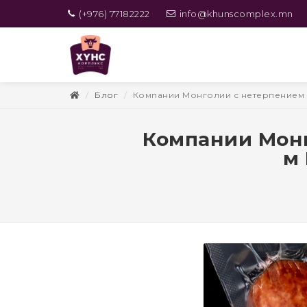
(+976) 77182222
info@khunscomplex.mn
Блог
Компании Монголии с нетерпением 
Компании Монг
м