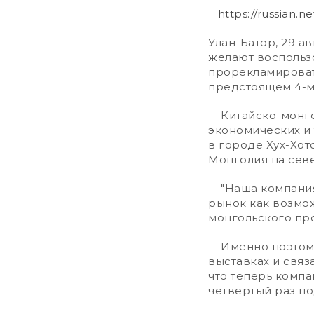
https://russian
Улан-Батор, 29 а
желают воспольз
прорекламироват
предстоящем 4-м
Китайско-монгол
экономических и 
в городе Хух-Хо
Монголия на севе
"Наша компания 
рынок как возмож
монгольского пр
Именно поэтому 
выставках и связ
что теперь компа
четвертый раз по