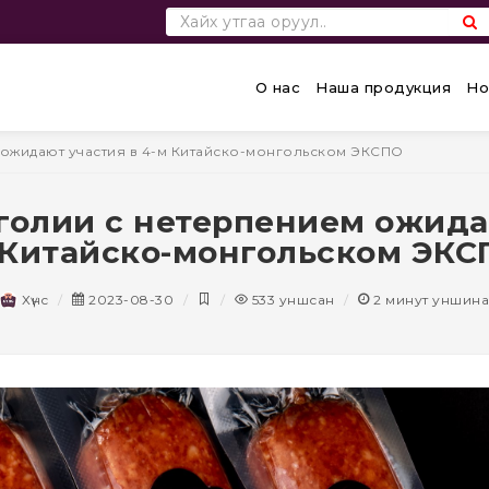
О нас
Наша продукция
Но
ожидают участия в 4-м Китайско-монгольском ЭКСПО
олии с нетерпением ожидаю
 Китайско-монгольском ЭКС
Хүнс
2023-08-30
533
уншсан
2
минут уншина